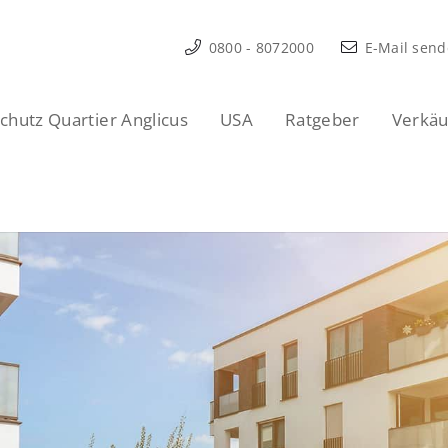
0800 - 8072000
E-Mail sen
hutz Quartier Anglicus
USA
Ratgeber
Verkäu