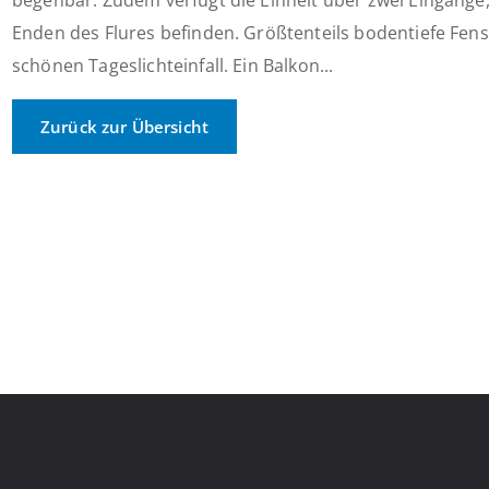
begehbar. Zudem verfügt die Einheit über zwei Eingänge,
Enden des Flures befinden. Größtenteils bodentiefe Fens
schönen Tageslichteinfall. Ein Balkon...
Zurück zur Übersicht