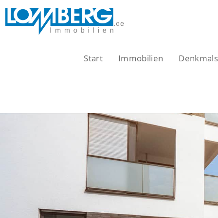
Zum
Inhalt
springen
Start
Immobilien
Denkmalsc