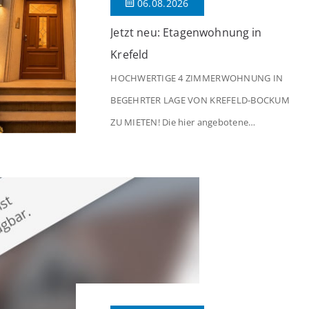
06.08.2026
Jetzt neu: Etagenwohnung in
Krefeld
HOCHWERTIGE 4 ZIMMERWOHNUNG IN
BEGEHRTER LAGE VON KREFELD-BOCKUM
ZU MIETEN! Die hier angebotene
Obergeschosswohnung befindet sich in
einem äußerst gepflegten Mehrfamilienhaus
in begehrter Wohnlage von Krefeld-Bockum.
Mit einer Wohnfläche von ca. 114 m²
überzeugt die Immobilie durch einen
durchdachten Grundriss, großzügige Räume
und eine hochwertige Ausstattung, die
modernen Wohnkomfort mit einem