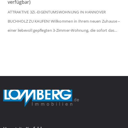
verfügbar)
ATTRAKTIVE 3Zi.-EIGENTUMSWOHNUNG IN HANNOVER
BUCHHOLZ ZU KAUFEN! Willkommen in Ihrem neuen Zuhause –
einer liebevoll gepflegten 3-Zimmer-Wohnung, die sofort das
Gefühl von Ankommen vermittelt. Der helle Flur mit
Einbauspots empfängt Sie herzlich und macht Lust auf mehr.
Das großzügige Wohnzimmer begeistert mit einem breiten
Fenster, viel Tageslicht und Blick ins satte Grün der Bäume – […]