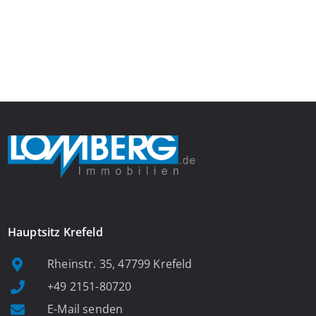
insgesamt 39 Wohneinheiten. Die Wohnung verfügt über 35 m²
Wohnfläche., welche sich wie folgt aufteilen: Beim Betreten der
Wohnung befinden Sie sich in einer praktischen Diele, welche
ausreichend Platz für eine Garderobe bietet. Von […]
Hauptsitz Krefeld
Rheinstr. 35, 47799 Krefeld
+49 2151-80720
E-Mail senden