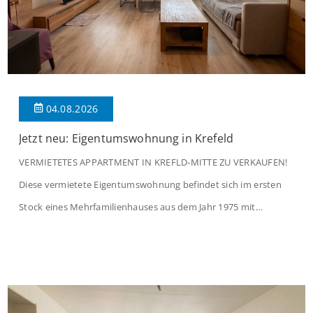
04.08.2026
Jetzt neu: Eigentumswohnung in Krefeld
VERMIETETES APPARTMENT IN KREFLD-MITTE ZU VERKAUFEN!
Diese vermietete Eigentumswohnung befindet sich im ersten
Stock eines Mehrfamilienhauses aus dem Jahr 1975 mit
insgesamt 39 Wohneinheiten und 2 Ladenlokalen. Die
Wohnung verfügt über 34 m² Wohnfläche., welche sich wie folgt
aufteilen: Beim Betreten der Wohnung befinden Sie sich in einer
praktischen Diele, welche ausreichend Platz für eine […]