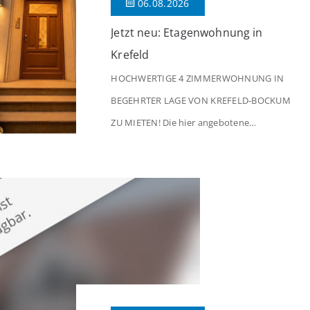
06.08.2026
Jetzt neu: Etagenwohnung in
Krefeld
HOCHWERTIGE 4 ZIMMERWOHNUNG IN
BEGEHRTER LAGE VON KREFELD-BOCKUM
ZU MIETEN! Die hier angebotene
Obergeschosswohnung befindet sich in
einem äußerst gepflegten Mehrfamilienhaus
in begehrter Wohnlage von Krefeld-Bockum.
Mit einer Wohnfläche von ca. 114 m²
überzeugt die Immobilie durch einen
durchdachten Grundriss, großzügige Räume
und eine hochwertige Ausstattung, die
modernen Wohnkomfort mit einem