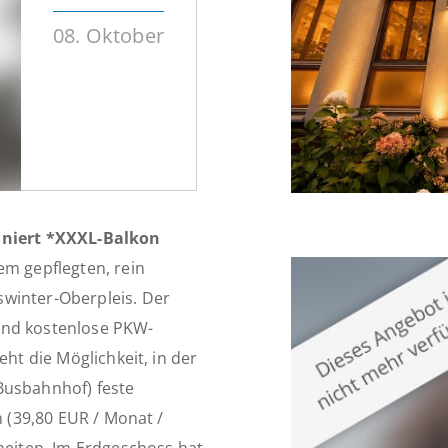
08. Oktober
Saniert *XXXL-Balkon
em gepflegten, rein
swinter-Oberpleis. Der
end kostenlose PKW-
eht die Möglichkeit, in der
Busbahnhof) feste
n (39,80 EUR / Monat /