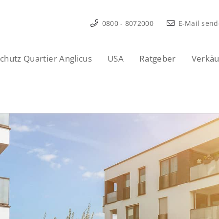
0800 - 8072000
E-Mail sen
hutz Quartier Anglicus
USA
Ratgeber
Verkäu