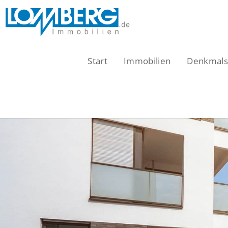
Zum
Inhalt
springen
Start
Immobilien
Denkmalsc