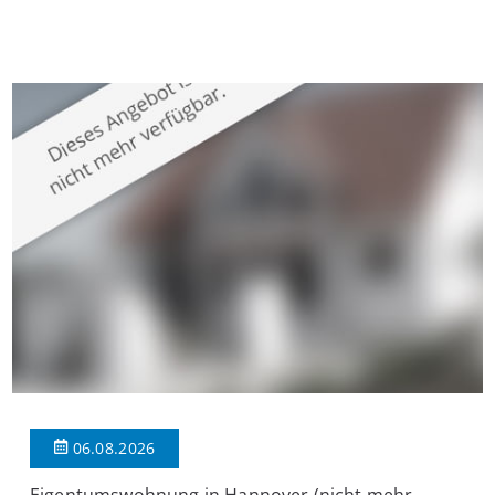
Krefeld-Bockum. Mit einer Wohnfläche von ca. 114 m²
überzeugt die Immobilie durch einen durchdachten Grundriss,
großzügige Räume und eine hochwertige Ausstattung, die
modernen Wohnkomfort mit einem stilvollen Ambiente
verbindet. Der […]
06.08.2026