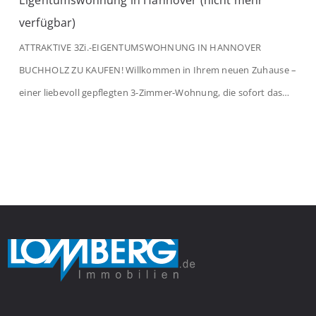
Eigentumswohnung in Hannover (nicht mehr
verfügbar)
ATTRAKTIVE 3Zi.-EIGENTUMSWOHNUNG IN HANNOVER
BUCHHOLZ ZU KAUFEN! Willkommen in Ihrem neuen Zuhause –
einer liebevoll gepflegten 3-Zimmer-Wohnung, die sofort das
Gefühl von Ankommen vermittelt. Der helle Flur mit
Einbauspots empfängt Sie herzlich und macht Lust auf mehr.
Das großzügige Wohnzimmer begeistert mit einem breiten
Fenster, viel Tageslicht und Blick ins satte Grün der Bäume – […]