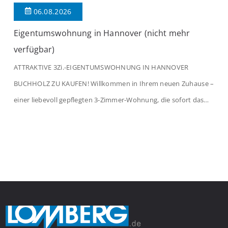
06.08.2026
Eigentumswohnung in Hannover (nicht mehr
verfügbar)
ATTRAKTIVE 3Zi.-EIGENTUMSWOHNUNG IN HANNOVER
BUCHHOLZ ZU KAUFEN! Willkommen in Ihrem neuen Zuhause –
einer liebevoll gepflegten 3-Zimmer-Wohnung, die sofort das
Gefühl von Ankommen vermittelt. Der helle Flur mit
Einbauspots empfängt Sie herzlich und macht Lust auf mehr.
Das großzügige Wohnzimmer begeistert mit einem breiten
Fenster, viel Tageslicht und Blick ins satte Grün der Bäume – […]