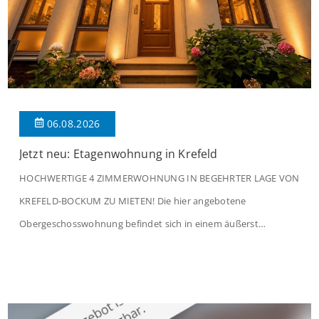
06.08.2026
Jetzt neu: Etagenwohnung in Krefeld
HOCHWERTIGE 4 ZIMMERWOHNUNG IN BEGEHRTER LAGE VON
KREFELD-BOCKUM ZU MIETEN! Die hier angebotene
Obergeschosswohnung befindet sich in einem äußerst
gepflegten Mehrfamilienhaus in begehrter Wohnlage von
Krefeld-Bockum. Mit einer Wohnfläche von ca. 114 m²
überzeugt die Immobilie durch einen durchdachten Grundriss,
großzügige Räume und eine hochwertige Ausstattung, die