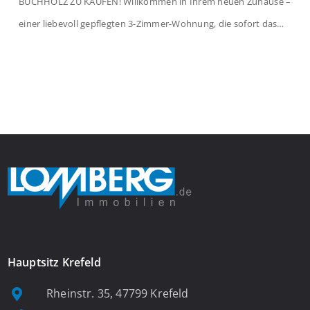
BUCHHOLZ ZU KAUFEN! Willkommen in Ihrem neuen Zuhause –
einer liebevoll gepflegten 3-Zimmer-Wohnung, die sofort das
Gefühl von Ankommen vermittelt. Der helle Flur mit
Einbauspots empfängt Sie herzlich und macht Lust auf mehr.
Das großzügige Wohnzimmer begeistert mit einem breiten
Fenster, viel Tageslicht und Blick ins satte Grün der Bäume – […]
Hauptsitz Krefeld
Rheinstr. 35, 47799 Krefeld