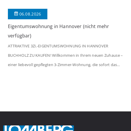
06.08.2026
Eigentumswohnung in Hannover (nicht mehr
verfügbar)
ATTRAKTIVE 3Zi.-EIGENTUMSWOHNUNG IN HANNOVER
BUCHHOLZ ZU KAUFEN! Willkommen in Ihrem neuen Zuhause –
einer liebevoll gepflegten 3-Zimmer-Wohnung, die sofort das
Gefühl von Ankommen vermittelt. Der helle Flur mit
Einbauspots empfängt Sie herzlich und macht Lust auf mehr.
Das großzügige Wohnzimmer begeistert mit einem breiten
Fenster, viel Tageslicht und Blick ins satte Grün der Bäume – […]