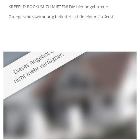
KREFELD-BOCKUM ZU MIETEN! Die hier angebotene
Obergeschosswohnung befindet sich in einem äußerst
gepflegten Mehrfamilienhaus in begehrter Wohnlage von
Krefeld-Bockum. Mit einer Wohnfläche von ca. 114 m²
überzeugt die Immobilie durch einen durchdachten Grundriss,
großzügige Räume und eine hochwertige Ausstattung, die
modernen Wohnkomfort mit einem stilvollen Ambiente
verbindet. Der […]