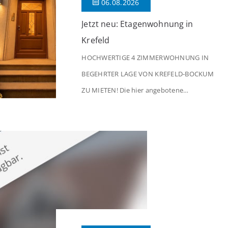
06.08.2026
Jetzt neu: Etagenwohnung in
Krefeld
HOCHWERTIGE 4 ZIMMERWOHNUNG IN
BEGEHRTER LAGE VON KREFELD-BOCKUM
ZU MIETEN! Die hier angebotene
Obergeschosswohnung befindet sich in
einem äußerst gepflegten Mehrfamilienhaus
in begehrter Wohnlage von Krefeld-Bockum.
Mit einer Wohnfläche von ca. 114 m²
überzeugt die Immobilie durch einen
durchdachten Grundriss, großzügige Räume
und eine hochwertige Ausstattung, die
modernen Wohnkomfort mit einem