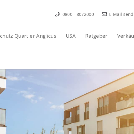
0800 - 8072000
E-Mail sen
hutz Quartier Anglicus
USA
Ratgeber
Verkäu