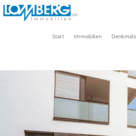
Zum
Inhalt
springen
Start
Immobilien
Denkmalsc