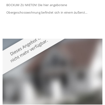
BOCKUM ZU MIETEN! Die hier angebotene
Obergeschosswohnung befindet sich in einem äußerst
gepflegten Mehrfamilienhaus in begehrter Wohnlage von
Krefeld-Bockum. Mit einer Wohnfläche von ca. 114 m²
überzeugt die Immobilie durch einen durchdachten Grundriss,
großzügige Räume und eine hochwertige Ausstattung, die
modernen Wohnkomfort mit einem stilvollen Ambiente
verbindet. Der […]