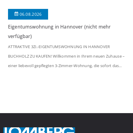
06.08.2026
Eigentumswohnung in Hannover (nicht mehr
verfügbar)
ATTRAKTIVE 3Zi.-EIGENTUMSWOHNUNG IN HANNOVER
BUCHHOLZ ZU KAUFEN! Willkommen in Ihrem neuen Zuhause –
einer liebevoll gepflegten 3-Zimmer-Wohnung, die sofort das
Gefühl von Ankommen vermittelt. Der helle Flur mit
Einbauspots empfängt Sie herzlich und macht Lust auf mehr.
Das großzügige Wohnzimmer begeistert mit einem breiten
Fenster, viel Tageslicht und Blick ins satte Grün der Bäume – […]