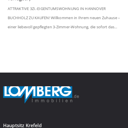
ATTRAKTIVE 3Zi.-EIGENTUMSWOHNUNG IN HANNOVER
BUCHHOLZ ZU KAUFEN! Willkommen in Ihrem neuen Zuhause –
einer liebevoll gepflegten 3-Zimmer-Wohnung, die sofort das
Gefühl von Ankommen vermittelt. Der helle Flur mit
Einbauspots empfängt Sie herzlich und macht Lust auf mehr.
Das großzügige Wohnzimmer begeistert mit einem breiten
Fenster, viel Tageslicht und Blick ins satte Grün der Bäume – […]
Hauptsitz Krefeld