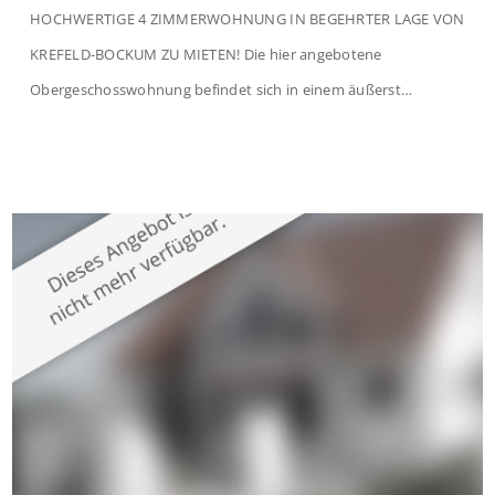
HOCHWERTIGE 4 ZIMMERWOHNUNG IN BEGEHRTER LAGE VON
KREFELD-BOCKUM ZU MIETEN! Die hier angebotene
Obergeschosswohnung befindet sich in einem äußerst
gepflegten Mehrfamilienhaus in begehrter Wohnlage von
Krefeld-Bockum. Mit einer Wohnfläche von ca. 114 m²
überzeugt die Immobilie durch einen durchdachten Grundriss,
großzügige Räume und eine hochwertige Ausstattung, die
modernen Wohnkomfort mit einem stilvollen Ambiente
verbindet. Der […]