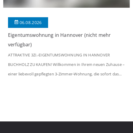
06.08.2026
Eigentumswohnung in Hannover (nicht mehr
verfügbar)
ATTRAKTIVE 3Zi.-EIGENTUMSWOHNUNG IN HANNOVER
BUCHHOLZ ZU KAUFEN! Willkommen in Ihrem neuen Zuhause –
einer liebevoll gepflegten 3-Zimmer-Wohnung, die sofort das
Gefühl von Ankommen vermittelt. Der helle Flur mit
Einbauspots empfängt Sie herzlich und macht Lust auf mehr.
Das großzügige Wohnzimmer begeistert mit einem breiten
Fenster, viel Tageslicht und Blick ins satte Grün der Bäume – […]