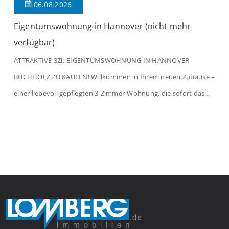
06.08.2026
Eigentumswohnung in Hannover (nicht mehr
verfügbar)
ATTRAKTIVE 3Zi.-EIGENTUMSWOHNUNG IN HANNOVER
BUCHHOLZ ZU KAUFEN! Willkommen in Ihrem neuen Zuhause –
einer liebevoll gepflegten 3-Zimmer-Wohnung, die sofort das
Gefühl von Ankommen vermittelt. Der helle Flur mit
Einbauspots empfängt Sie herzlich und macht Lust auf mehr.
Das großzügige Wohnzimmer begeistert mit einem breiten
Fenster, viel Tageslicht und Blick ins satte Grün der Bäume – […]