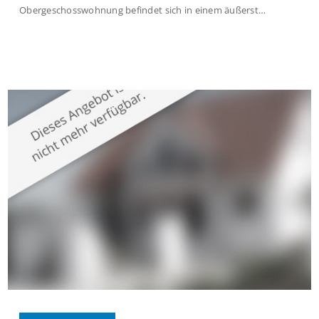
Obergeschosswohnung befindet sich in einem äußerst
gepflegten Mehrfamilienhaus in begehrter Wohnlage von
Krefeld-Bockum. Mit einer Wohnfläche von ca. 114 m²
überzeugt die Immobilie durch einen durchdachten Grundriss,
großzügige Räume und eine hochwertige Ausstattung, die
modernen Wohnkomfort mit einem stilvollen Ambiente
verbindet. Der […]