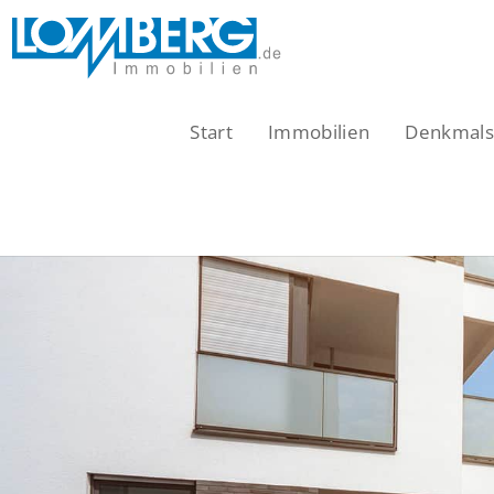
Zum
Inhalt
springen
Start
Immobilien
Denkmalsc