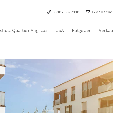
0800 - 8072000
E-Mail sen
hutz Quartier Anglicus
USA
Ratgeber
Verkäu