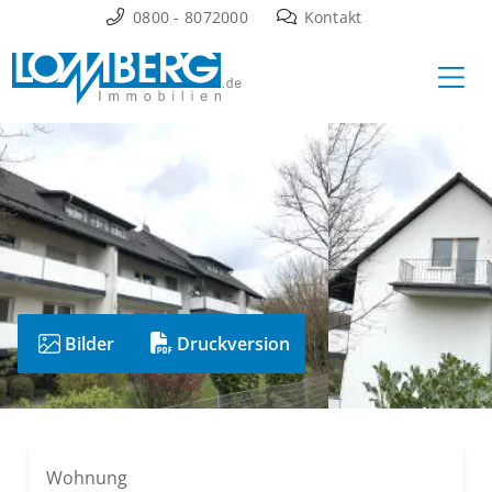
Zum
0800 - 8072000
Kontakt
Inhalt
Ha
springen
Bilder
Druckversion
Wohnung