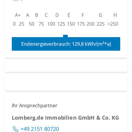
A+
A
B
C
D
E
F
G
H
0
25
50
75
100
125
150
175
200
225
>250
Endenergieverbrauch: 129,8 kWh/(m²*a)
Ihr Ansprechpartner
Lomberg.de Immobilien GmbH & Co. KG
+49 2151 80720