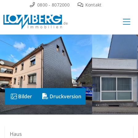
Zum
0800 - 8072000
Kontakt
Inhalt
Ha
springen
Bilder
Druckversion
Haus