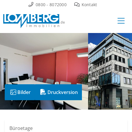
Zum
0800 - 8072000
Kontakt
Inhalt
Ha
springen
Bilder
Druckversion
Büroetage