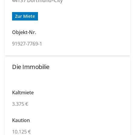
44137 Dortmund–City
Zur Miete
Objekt-Nr.
91927-7769-1
Die Immobilie
Kaltmiete
3.375 €
Kaution
10.125 €