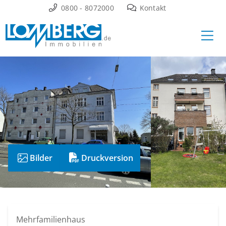
Zum
0800 - 8072000
Kontakt
Inhalt
Ha
springen
Bilder
Druckversion
Mehrfamilienhaus