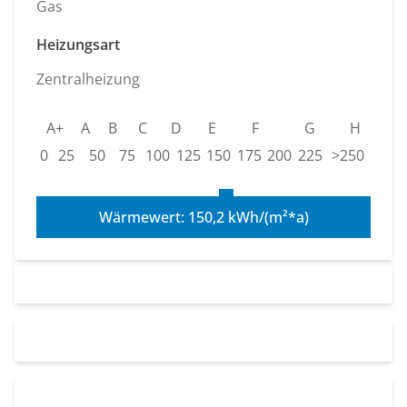
Gas
Heizungsart
Zentralheizung
A+
A
B
C
D
E
F
G
H
0
25
50
75
100
125
150
175
200
225
>250
Wärmewert: 150,2 kWh/(m²*a)