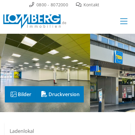
Zum
0800 - 8072000
Kontakt
Inhalt
Ha
springen
Bilder
Druckversion
Ladenlokal