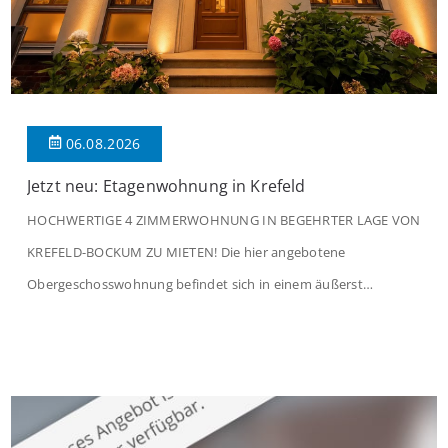
06.08.2026
Jetzt neu: Etagenwohnung in Krefeld
HOCHWERTIGE 4 ZIMMERWOHNUNG IN BEGEHRTER LAGE VON
KREFELD-BOCKUM ZU MIETEN! Die hier angebotene
Obergeschosswohnung befindet sich in einem äußerst
gepflegten Mehrfamilienhaus in begehrter Wohnlage von
Krefeld-Bockum. Mit einer Wohnfläche von ca. 114 m²
überzeugt die Immobilie durch einen durchdachten Grundriss,
großzügige Räume und eine hochwertige Ausstattung, die
modernen Wohnkomfort mit einem stilvollen Ambiente