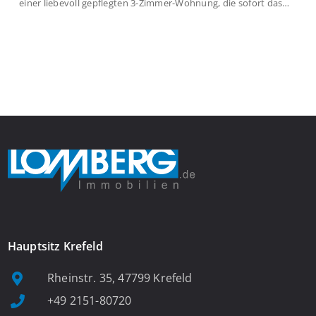
einer liebevoll gepflegten 3-Zimmer-Wohnung, die sofort das
Gefühl von Ankommen vermittelt. Der helle Flur mit
Einbauspots empfängt Sie herzlich und macht Lust auf mehr.
Das großzügige Wohnzimmer begeistert mit einem breiten
Fenster, viel Tageslicht und Blick ins satte Grün der Bäume – […]
Hauptsitz Krefeld
Rheinstr. 35, 47799 Krefeld
+49 2151-80720