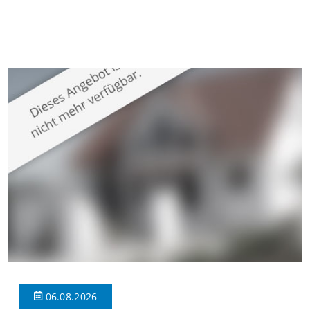
gepflegten Mehrfamilienhaus in begehrter Wohnlage von
Krefeld-Bockum. Mit einer Wohnfläche von ca. 114 m²
überzeugt die Immobilie durch einen durchdachten Grundriss,
großzügige Räume und eine hochwertige Ausstattung, die
modernen Wohnkomfort mit einem stilvollen Ambiente
verbindet. Der […]
06.08.2026