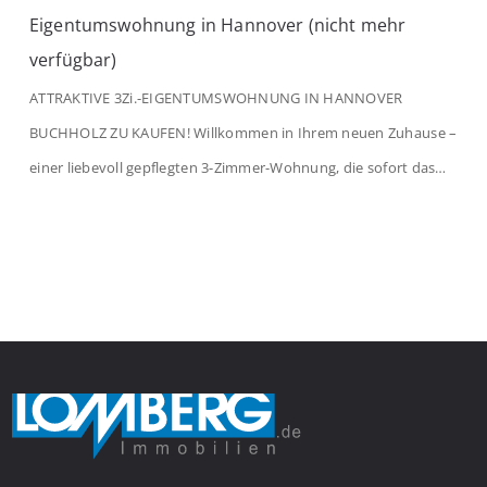
Eigentumswohnung in Hannover (nicht mehr
verfügbar)
ATTRAKTIVE 3Zi.-EIGENTUMSWOHNUNG IN HANNOVER
BUCHHOLZ ZU KAUFEN! Willkommen in Ihrem neuen Zuhause –
einer liebevoll gepflegten 3-Zimmer-Wohnung, die sofort das
Gefühl von Ankommen vermittelt. Der helle Flur mit
Einbauspots empfängt Sie herzlich und macht Lust auf mehr.
Das großzügige Wohnzimmer begeistert mit einem breiten
Fenster, viel Tageslicht und Blick ins satte Grün der Bäume – […]