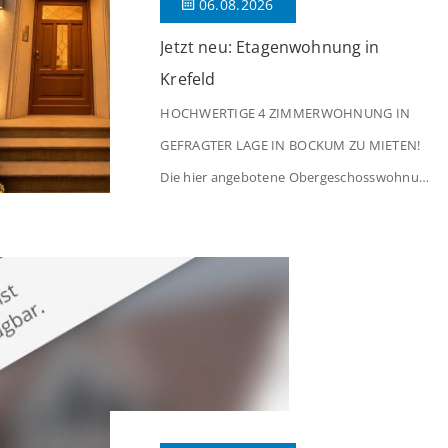
06.08.2026
Jetzt neu: Etagenwohnung in
Krefeld
HOCHWERTIGE 4 ZIMMERWOHNUNG IN
GEFRAGTER LAGE IN BOCKUM ZU MIETEN!
Die hier angebotene Obergeschosswohnung
befindet sich in einem äußerst gepflegten
Mehrfamilienhaus in begehrter Wohnlage
von Krefeld-Bockum. Mit einer Wohnfläche
von ca. 114 m² überzeugt die Immobilie
durch einen durchdachten Grundriss,
großzügige Räume und eine hochwertige
Ausstattung, die modernen Wohnkomfort
mit einem stilvollen Ambiente verbindet. Der