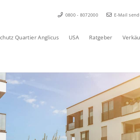
0800 - 8072000
E-Mail sen
hutz Quartier Anglicus
USA
Ratgeber
Verkäu