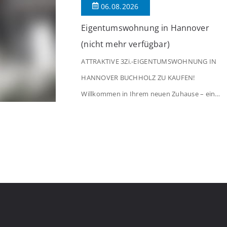
06.08.2026
[…]
Eigentumswohnung in Hannover
(nicht mehr verfügbar)
ATTRAKTIVE 3Zi.-EIGENTUMSWOHNUNG IN
HANNOVER BUCHHOLZ ZU KAUFEN!
Willkommen in Ihrem neuen Zuhause – einer
liebevoll gepflegten 3-Zimmer-Wohnung, die
sofort das Gefühl von Ankommen
vermittelt. Der helle Flur mit Einbauspots
empfängt Sie herzlich und macht Lust auf
mehr. Das großzügige Wohnzimmer
begeistert mit einem breiten Fenster, viel
Tageslicht und Blick ins satte Grün der
Bäume – […]