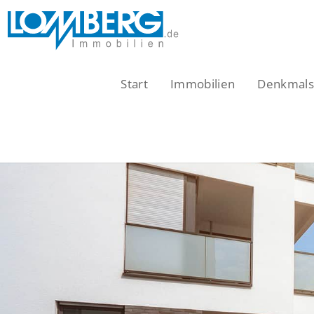
Zum
Inhalt
springen
Start
Immobilien
Denkmalsc