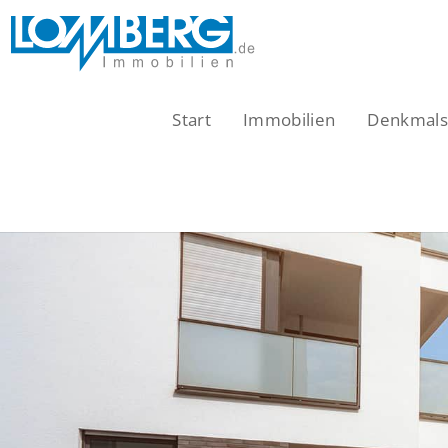
Zum
Inhalt
springen
Start
Immobilien
Denkmalsc