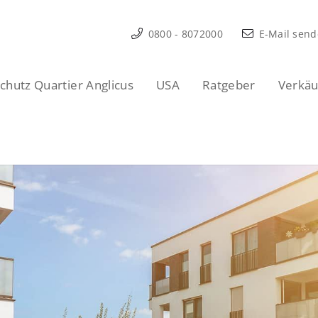
0800 - 8072000
E-Mail sen
hutz Quartier Anglicus
USA
Ratgeber
Verkäu