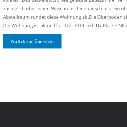
können. Das deckenhoch, hell geflieste Badezimmer ver
zusätzlich über einen Waschmaschinenanschluss. Ein üb
Abstellraum rundet diese Wohnung ab.Die Oberböden si
Die Wohnung ist aktuell für 412,- EUR inkl. TG-Platz + NK 
Zurück zur Übersicht