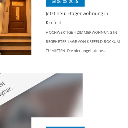
06.08.2026
Jetzt neu: Etagenwohnung in
Krefeld
HOCHWERTIGE 4 ZIMMERWOHNUNG IN
BEGEHRTER LAGE VON KREFELD-BOCKUM
ZU MIETEN! Die hier angebotene
Obergeschosswohnung befindet sich in
einem äußerst gepflegten Mehrfamilienhaus
in begehrter Wohnlage von Krefeld-Bockum.
Mit einer Wohnfläche von ca. 114 m²
überzeugt die Immobilie durch einen
durchdachten Grundriss, großzügige Räume
und eine hochwertige Ausstattung, die
modernen Wohnkomfort mit einem