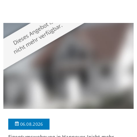
Krefeld-Bockum. Mit einer Wohnfläche von ca. 114 m²
überzeugt die Immobilie durch einen durchdachten Grundriss,
großzügige Räume und eine hochwertige Ausstattung, die
modernen Wohnkomfort mit einem stilvollen Ambiente
verbindet. Der […]
06.08.2026