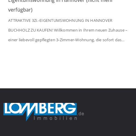
Eigentumswohnung in Hannover (nicht mehr
verfügbar)
ATTRAKTIVE 3Zi.-EIGENTUMSWOHNUNG IN HANNOVER
BUCHHOLZ ZU KAUFEN! Willkommen in Ihrem neuen Zuhause –
einer liebevoll gepflegten 3-Zimmer-Wohnung, die sofort das
Gefühl von Ankommen vermittelt. Der helle Flur mit
Einbauspots empfängt Sie herzlich und macht Lust auf mehr.
Das großzügige Wohnzimmer begeistert mit einem breiten
Fenster, viel Tageslicht und Blick ins satte Grün der Bäume – […]