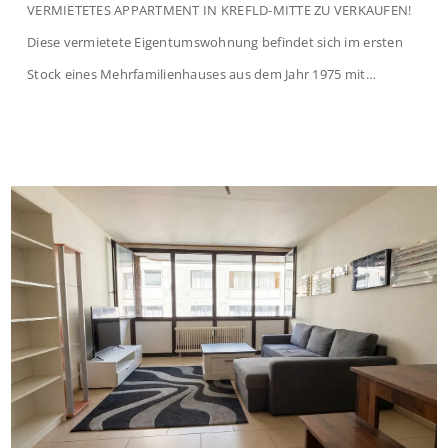
VERMIETETES APPARTMENT IN KREFLD-MITTE ZU VERKAUFEN!
Diese vermietete Eigentumswohnung befindet sich im ersten
Stock eines Mehrfamilienhauses aus dem Jahr 1975 mit
insgesamt 39 Wohneinheiten und 2 Ladenlokalen. Die
Wohnung verfügt über 34 m² Wohnfläche., welche sich wie folgt
aufteilen: Beim Betreten der Wohnung befinden Sie sich in einer
praktischen Diele, welche ausreichend Platz für eine […]