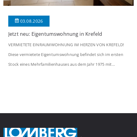
03.08.2026
Jetzt neu: Eigentumswohnung in Krefeld
VERMIETETE EINRAUMWOHNUNG IM HERZEN VON KREFELD!
Diese vermietete Eigentumswohnung befindet sich im ersten
Stock eines Mehrfamilienhauses aus dem Jahr 1975 mit
insgesamt 39 Wohneinheiten. Die Wohnung verfügt über 35 m²
Wohnfläche., welche sich wie folgt aufteilen: Beim Betreten der
Wohnung befinden Sie sich in einer praktischen Diele, welche
ausreichend Platz für eine Garderobe bietet. Von […]