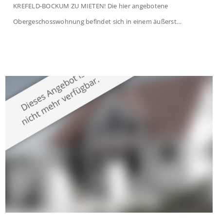
KREFELD-BOCKUM ZU MIETEN! Die hier angebotene
Obergeschosswohnung befindet sich in einem äußerst
gepflegten Mehrfamilienhaus in begehrter Wohnlage von
Krefeld-Bockum. Mit einer Wohnfläche von ca. 114 m²
überzeugt die Immobilie durch einen durchdachten Grundriss,
großzügige Räume und eine hochwertige Ausstattung, die
modernen Wohnkomfort mit einem stilvollen Ambiente
verbindet. Der […]