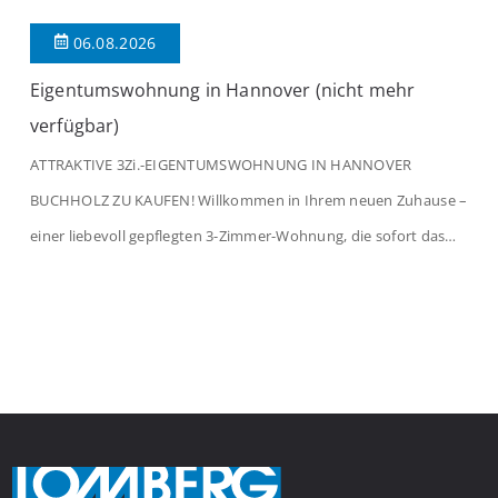
06.08.2026
Eigentumswohnung in Hannover (nicht mehr
verfügbar)
ATTRAKTIVE 3Zi.-EIGENTUMSWOHNUNG IN HANNOVER
BUCHHOLZ ZU KAUFEN! Willkommen in Ihrem neuen Zuhause –
einer liebevoll gepflegten 3-Zimmer-Wohnung, die sofort das
Gefühl von Ankommen vermittelt. Der helle Flur mit
Einbauspots empfängt Sie herzlich und macht Lust auf mehr.
Das großzügige Wohnzimmer begeistert mit einem breiten
Fenster, viel Tageslicht und Blick ins satte Grün der Bäume – […]