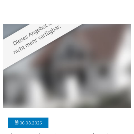
gepflegten Mehrfamilienhaus in begehrter Wohnlage von
Krefeld-Bockum. Mit einer Wohnfläche von ca. 114 m²
überzeugt die Immobilie durch einen durchdachten Grundriss,
großzügige Räume und eine hochwertige Ausstattung, die
modernen Wohnkomfort mit einem stilvollen Ambiente
verbindet. Der […]
06.08.2026