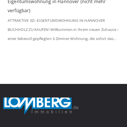
Eigentumswohnung in Hannover (nicht mehr
verfügbar)
ATTRAKTIVE 3Zi.-EIGENTUMSWOHNUNG IN HANNOVER
BUCHHOLZ ZU KAUFEN! Willkommen in Ihrem neuen Zuhause –
einer liebevoll gepflegten 3-Zimmer-Wohnung, die sofort das
Gefühl von Ankommen vermittelt. Der helle Flur mit
Einbauspots empfängt Sie herzlich und macht Lust auf mehr.
Das großzügige Wohnzimmer begeistert mit einem breiten
Fenster, viel Tageslicht und Blick ins satte Grün der Bäume – […]