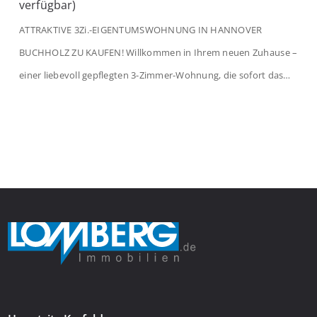
verfügbar)
ATTRAKTIVE 3Zi.-EIGENTUMSWOHNUNG IN HANNOVER
BUCHHOLZ ZU KAUFEN! Willkommen in Ihrem neuen Zuhause –
einer liebevoll gepflegten 3-Zimmer-Wohnung, die sofort das
Gefühl von Ankommen vermittelt. Der helle Flur mit
Einbauspots empfängt Sie herzlich und macht Lust auf mehr.
Das großzügige Wohnzimmer begeistert mit einem breiten
Fenster, viel Tageslicht und Blick ins satte Grün der Bäume – […]