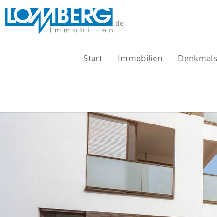
Zum
Inhalt
springen
Start
Immobilien
Denkmalsc