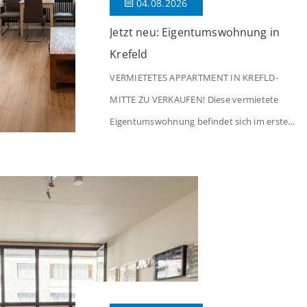
04.08.2026
Jetzt neu: Eigentumswohnung in
Krefeld
VERMIETETES APPARTMENT IN KREFLD-
MITTE ZU VERKAUFEN! Diese vermietete
Eigentumswohnung befindet sich im ersten
Stock eines Mehrfamilienhauses aus dem
Jahr 1975 mit insgesamt 39 Wohneinheiten
und 2 Ladenlokalen. Die Wohnung verfügt
über 34 m² Wohnfläche., welche sich wie
folgt aufteilen: Beim Betreten der Wohnung
befinden Sie sich in einer praktischen Diele,
welche ausreichend Platz für eine […]