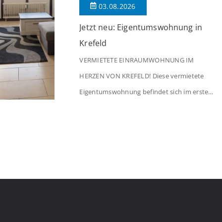
03.08.2026
Jetzt neu: Eigentumswohnung in
Krefeld
VERMIETETE EINRAUMWOHNUNG IM
HERZEN VON KREFELD! Diese vermietete
Eigentumswohnung befindet sich im ersten
Stock eines Mehrfamilienhauses aus dem
Jahr 1975 mit insgesamt 39 Wohneinheiten.
Die Wohnung verfügt über 35 m²
Wohnfläche., welche sich wie folgt aufteilen:
Beim Betreten der Wohnung befinden Sie
sich in einer praktischen Diele, welche
ausreichend Platz für eine Garderobe bietet.
Von […]