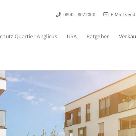
0800 - 8072000
E-Mail sen
hutz Quartier Anglicus
USA
Ratgeber
Verkäu