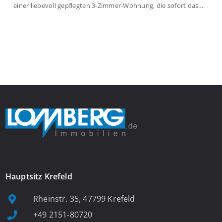
einer liebevoll gepflegten 3-Zimmer-Wohnung, die sofort das
Gefühl von Ankommen vermittelt. Der helle Flur mit
Einbauspots empfängt Sie herzlich und macht Lust auf mehr.
Das großzügige Wohnzimmer begeistert mit einem breiten
Fenster, viel Tageslicht und Blick ins satte Grün der Bäume – […]
Hauptsitz Krefeld
Rheinstr. 35, 47799 Krefeld
+49 2151-80720