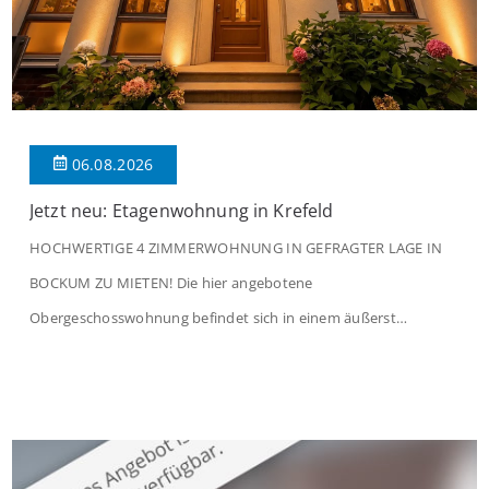
06.08.2026
Jetzt neu: Etagenwohnung in Krefeld
HOCHWERTIGE 4 ZIMMERWOHNUNG IN GEFRAGTER LAGE IN
BOCKUM ZU MIETEN! Die hier angebotene
Obergeschosswohnung befindet sich in einem äußerst
gepflegten Mehrfamilienhaus in begehrter Wohnlage von
Krefeld-Bockum. Mit einer Wohnfläche von ca. 114 m²
überzeugt die Immobilie durch einen durchdachten Grundriss,
großzügige Räume und eine hochwertige Ausstattung, die