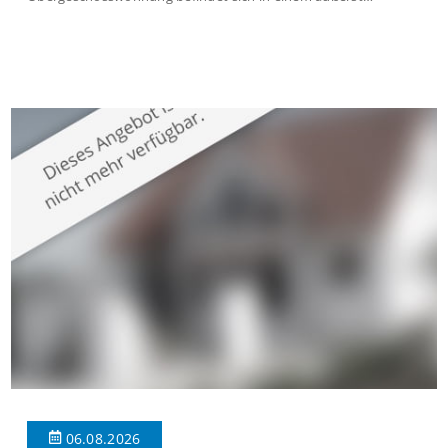
gepflegten Mehrfamilienhaus in begehrter Wohnlage von
Krefeld-Bockum. Mit einer Wohnfläche von ca. 114 m²
überzeugt die Immobilie durch einen durchdachten Grundriss,
großzügige Räume und eine hochwertige Ausstattung, die
modernen Wohnkomfort mit einem stilvollen Ambiente
verbindet. Der […]
06.08.2026