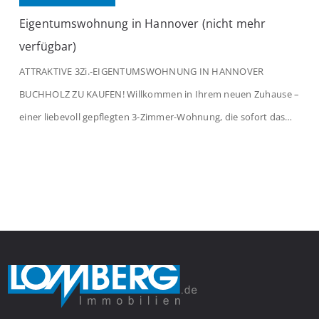
Eigentumswohnung in Hannover (nicht mehr
verfügbar)
ATTRAKTIVE 3Zi.-EIGENTUMSWOHNUNG IN HANNOVER
BUCHHOLZ ZU KAUFEN! Willkommen in Ihrem neuen Zuhause –
einer liebevoll gepflegten 3-Zimmer-Wohnung, die sofort das
Gefühl von Ankommen vermittelt. Der helle Flur mit
Einbauspots empfängt Sie herzlich und macht Lust auf mehr.
Das großzügige Wohnzimmer begeistert mit einem breiten
Fenster, viel Tageslicht und Blick ins satte Grün der Bäume – […]