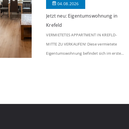
04.08.2026
Jetzt neu: Eigentumswohnung in
Krefeld
VERMIETETES APPARTMENT IN KREFLD-
MITTE ZU VERKAUFEN! Diese vermietete
Eigentumswohnung befindet sich im ersten
Stock eines Mehrfamilienhauses aus dem
Jahr 1975 mit insgesamt 39 Wohneinheiten
und 2 Ladenlokalen. Die Wohnung verfügt
über 34 m² Wohnfläche., welche sich wie
folgt aufteilen: Beim Betreten der Wohnung
befinden Sie sich in einer praktischen Diele,
welche ausreichend Platz für eine […]