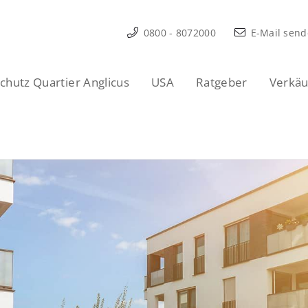
0800 - 8072000
E-Mail sen
hutz Quartier Anglicus
USA
Ratgeber
Verkäu