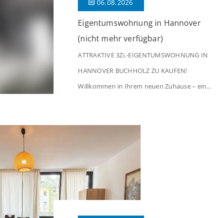
06.08.2026
Eigentumswohnung in Hannover
(nicht mehr verfügbar)
ATTRAKTIVE 3Zi.-EIGENTUMSWOHNUNG IN
HANNOVER BUCHHOLZ ZU KAUFEN!
Willkommen in Ihrem neuen Zuhause – einer
liebevoll gepflegten 3-Zimmer-Wohnung, die
sofort das Gefühl von Ankommen
vermittelt. Der helle Flur mit Einbauspots
empfängt Sie herzlich und macht Lust auf
mehr. Das großzügige Wohnzimmer
begeistert mit einem breiten Fenster, viel
Tageslicht und Blick ins satte Grün der
Bäume – […]