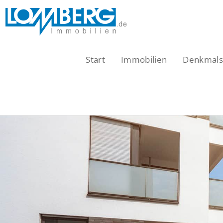
Zum
Inhalt
springen
Start
Immobilien
Denkmalsc