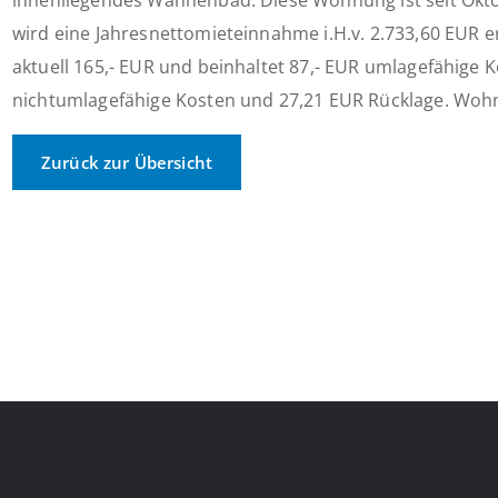
innenliegendes Wannenbad. Diese Wohnung ist seit Oktob
wird eine Jahresnettomieteinnahme i.H.v. 2.733,60 EUR e
aktuell 165,- EUR und beinhaltet 87,- EUR umlagefähige 
nichtumlagefähige Kosten und 27,21 EUR Rücklage. Wohnu
Zurück zur Übersicht