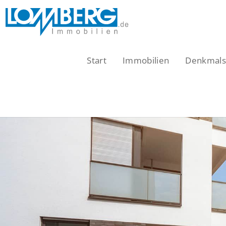
Zum
Inhalt
springen
Start
Immobilien
Denkmalsc