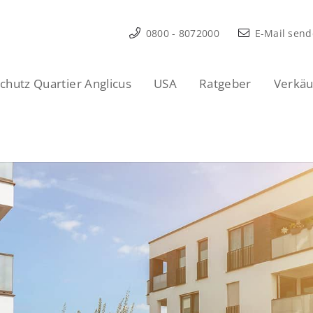
0800 - 8072000
E-Mail sen
hutz Quartier Anglicus
USA
Ratgeber
Verkäu