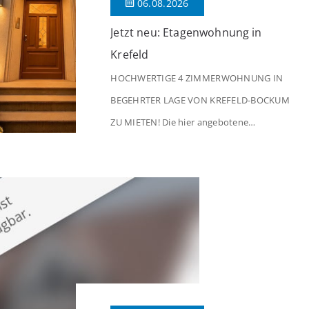
06.08.2026
Jetzt neu: Etagenwohnung in
Krefeld
HOCHWERTIGE 4 ZIMMERWOHNUNG IN
BEGEHRTER LAGE VON KREFELD-BOCKUM
ZU MIETEN! Die hier angebotene
Obergeschosswohnung befindet sich in
einem äußerst gepflegten Mehrfamilienhaus
in begehrter Wohnlage von Krefeld-Bockum.
Mit einer Wohnfläche von ca. 114 m²
überzeugt die Immobilie durch einen
durchdachten Grundriss, großzügige Räume
und eine hochwertige Ausstattung, die
modernen Wohnkomfort mit einem