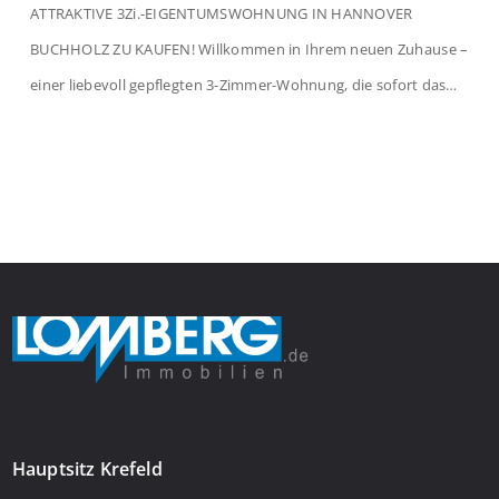
ATTRAKTIVE 3Zi.-EIGENTUMSWOHNUNG IN HANNOVER
BUCHHOLZ ZU KAUFEN! Willkommen in Ihrem neuen Zuhause –
einer liebevoll gepflegten 3-Zimmer-Wohnung, die sofort das
Gefühl von Ankommen vermittelt. Der helle Flur mit
Einbauspots empfängt Sie herzlich und macht Lust auf mehr.
Das großzügige Wohnzimmer begeistert mit einem breiten
Fenster, viel Tageslicht und Blick ins satte Grün der Bäume – […]
Hauptsitz Krefeld